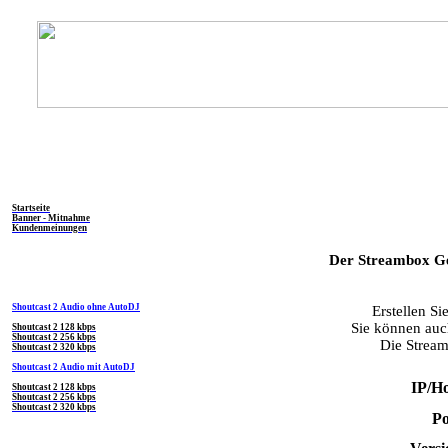
Ne
Allgemein
Startseite
Banner - Mitnahme
Kundenmeinungen
Der Streambox 
Shoutcast Produkte
Shoutcast 2 Audio ohne AutoDJ
Erstellen S
Sie können auc
Shoutcast 2 128 kbps
Shoutcast 2 256 kbps
Die Stream
Shoutcast 2 320 kbps
Shoutcast 2 Audio mit AutoDJ
IP/Ho
Shoutcast 2 128 kbps
Shoutcast 2 256 kbps
Shoutcast 2 320 kbps
Po