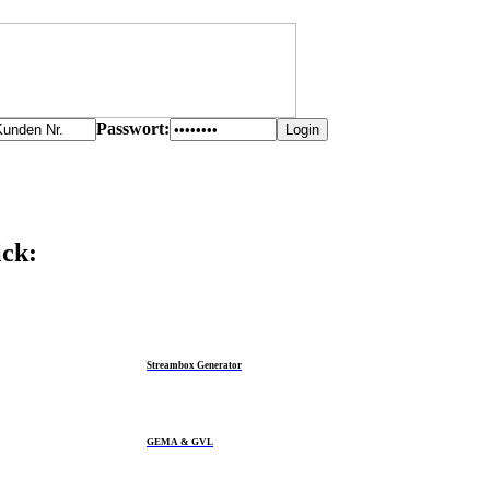
Passwort:
Datum & Uhrzeit
ick:
Stream Box Generator
Streambox Generator
GEMA & GVL
GEMA & GVL
Counter