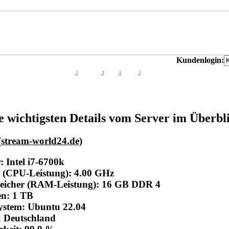
Kundenlogin:
News
|
Server Info
|
AGB´s
|
Kontakt
|
Impressum
Server Info
e wichtigsten Details vom Server im Überbl
(stream-world24.de)
r:
Intel i7-6700k
 (CPU-Leistung): 4.00 GHz
peicher (RAM-Leistung): 16 GB DDR 4
en: 1 TB
system: Ubuntu 22.04
: Deutschland