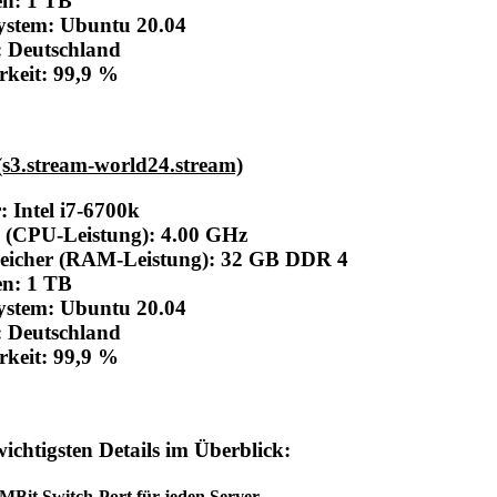
en: 1 TB
system: Ubuntu 20.04
: Deutschland
rkeit: 99,9 %
(s3.stream-world24.stream)
r:
Intel i7-6700k
 (CPU-Leistung): 4.00 GHz
peicher (RAM-Leistung): 32 GB DDR 4
en: 1 TB
system: Ubuntu 20.04
: Deutschland
rkeit: 99,9 %
wichtigsten Details im Überblick:
MBit Switch-Port für jeden Server