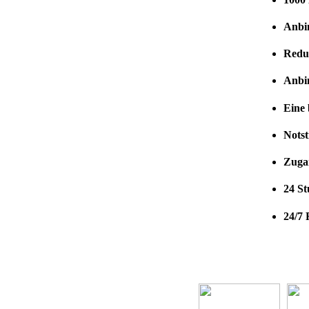
Anbi
Redu
Anbi
Eine 
Nots
Zuga
24 S
24/7 