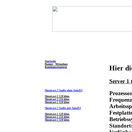
Allgemein
Startseite
Banner - Mitnahme
Hier di
Kundenmeinungen
Server 1 
Shoutcast Produkte
Shoutcast 2 Audio ohne AutoDJ
Prozesso
Shoutcast 2 128 kbps
Frequenz
Shoutcast 2 256 kbps
Shoutcast 2 320 kbps
Arbeitss
Shoutcast 2 Audio mit AutoDJ
Festplatt
Shoutcast 2 128 kbps
Shoutcast 2 256 kbps
Betriebs
Shoutcast 2 320 kbps
Standort