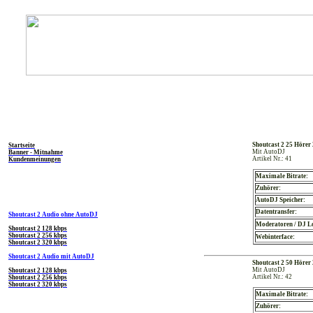
Ne
Allgemein
Shoutcast2
Shoutcast 2 25 Höre
Startseite
Mit AutoDJ
Banner - Mitnahme
Artikel Nr.: 41
Kundenmeinungen
Maximale Bitrate:
Zuhörer:
Shoutcast Produkte
AutoDJ Speicher:
Datentransfer:
Shoutcast 2 Audio ohne AutoDJ
Moderatoren / DJ L
Shoutcast 2 128 kbps
Shoutcast 2 256 kbps
Webinterface:
Shoutcast 2 320 kbps
Shoutcast 2 Audio mit AutoDJ
Shoutcast 2 50 Höre
Mit AutoDJ
Shoutcast 2 128 kbps
Artikel Nr.: 42
Shoutcast 2 256 kbps
Shoutcast 2 320 kbps
Maximale Bitrate:
Zuhörer: